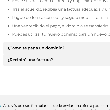
Envíe sus datos con el precio y haga clic en "Envia
Tras el acuerdo, recibirá una factura adecuada y u
Pague de forma cómoda y segura mediante transf
Una vez recibido el pago, el dominio se transferi
Puedes utilizar tu nuevo dominio para un nuevo pro
¿Cómo se paga un dominio?
¿Recibiré una factura?
Tras llegar a un acuerdo, el propietario le informará d
le facilitará los datos bancarios SEPA y, si lo desea,
Sí, el vendedor le enviará la factura correspondiente
Indique siempre el nombre de dominio y el número de 
un contrato de compra adicional si lo solicita.
o
. A través de este formulario, puede enviar una oferta para co