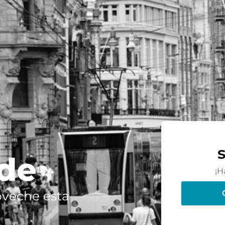
.de
¡H
oveche esta