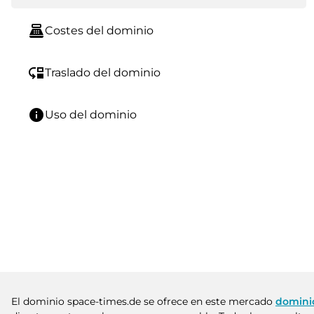
point_of_sale
Costes del dominio
move_down
Traslado del dominio
info
Uso del dominio
El dominio space-times.de se ofrece en este mercado
domini