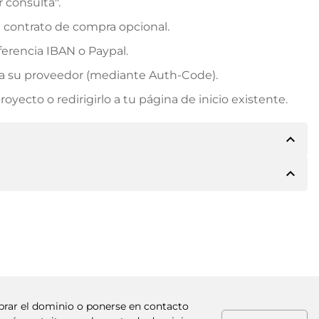
r consulta".
n contrato de compra opcional.
erencia IBAN o Paypal.
rá a su proveedor (mediante Auth-Code).
yecto o redirigirlo a tu página de inicio existente.
expand_less
expand_less
e los detalles del pago. A continuación, el propietario
 también le ofrecerá Paypal u otros métodos de pago.
. Para precios de compra superiores, también recibirá
factura al realizar la transferencia.
mprar el dominio o ponerse en contacto