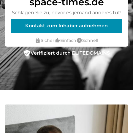
space-times.de
Schlagen Sie zu, bevor es jemand anderes tut!
Kontakt zum Inhaber aufnehmen
lock
thumb_up_alt
watch_later
Sicher
Einfach
Schnell
verified_user
Verifiziert durch ELITEDOMAINS