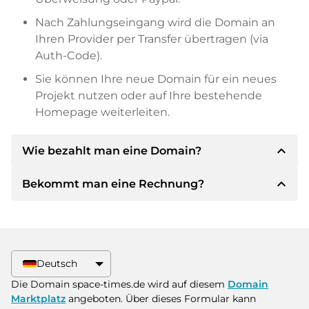
Nach Zahlungseingang wird die Domain an
Ihren Provider per Transfer übertragen (via
Auth-Code).
Sie können Ihre neue Domain für ein neues
Projekt nutzen oder auf Ihre bestehende
Homepage weiterleiten.
expand_less
Wie bezahlt man eine Domain?
expand_less
Bekommt man eine Rechnung?
Nach einer Einigung wird der Inhaber Ihnen die
Details der Zahlung mitteilen. Der Inhaber wird
Ihnen dann die SEPA Bankdetails mitteilen und
Ja, der Verkäufer wird Ihnen eine
auf Wunsch auch Paypal oder weitere
ordnungsgemäße Rechnung senden. Bei
Zahlungsmethoden anbieten.
größeren Kaufpreisen bekommen Sie auf
Deutsch
Wunsch auch einen zusätzlichen Kaufvertrag.
Bitte geben Sie bei der Überweisung immer
Die Domain space-times.de wird auf diesem
Domain
den Domainnamen und die
Marktplatz
angeboten. Über dieses Formular kann
Rechnungsnummer an.